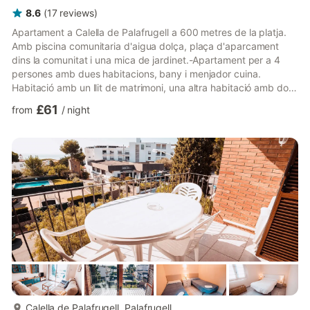
8.6
(
17
reviews
)
Apartament a Calella de Palafrugell a 600 metres de la platja.
Amb piscina comunitaria d'aigua dolça, plaça d'aparcament
dins la comunitat i una mica de jardinet.-Apartament per a 4
persones amb dues habitacions, bany i menjador cuina.
Habitació amb un llit de matrimoni, una altra habitació amb dos
llits individuals. Bany amb dutxa. Menjador amb cuina,
£61
from
/
night
equipada amb microones, vitroceràmica amb dos focs,
rentaplats, cafetera tipo Nespresso, batedora, exprimidor de
suc i toddaora. El menjador té una taula per a 4 persones, sofà
per a 2 persones i TV. També hi ha Wi-Fi gratuït. També hi ha
ren...
more...
Calella de Palafrugell, Palafrugell