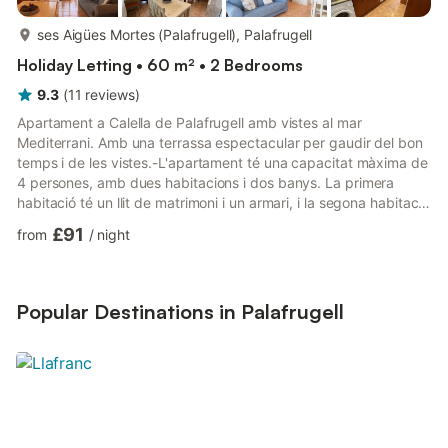
more...
ses Aigües Mortes (Palafrugell), Palafrugell
Holiday Letting • 60 m² • 2 Bedrooms
9.3
(
11
reviews
)
Apartament a Calella de Palafrugell amb vistes al mar
Mediterrani. Amb una terrassa espectacular per gaudir del bon
temps i de les vistes.-L'apartament té una capacitat màxima de
4 persones, amb dues habitacions i dos banys. La primera
habitació té un llit de matrimoni i un armari, i la segona habitació
té dos llits individuals i també un armari. Les dues habitacions
£91
from
/
night
tenen llum exterior. Pel que fa els lavabos, un és complet amb
dutxa i el segon és només lavabo.El mejador i sala d'estar és
ampli amb aire acondicionat, sofà, butaca, televisió i, taula i
cadires per poder-hi menjar. Des del m...
Popular Destinations in Palafrugell