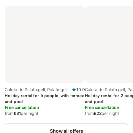
Calella de Palafrugell, Palafrugell
10.0
Calella de Palafrugell, Pa
Holiday rental for 6 people, with terrace
Holiday rental for 2 peo
and pool
and pool
Free cancellation
Free cancellation
from
£31
per night
from
£22
per night
Show all offers