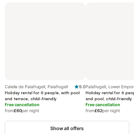
Calella de Palafrugell, Palafrugell
9.0
Palafrugell, Lower Empo
Holiday rental for 6 people, with pool
Holiday rental for 6 peo
and terrace, child-friendly
and pool, child-friendly
Free cancellation
Free cancellation
from
£60
per night
from
£62
per night
Show all offers