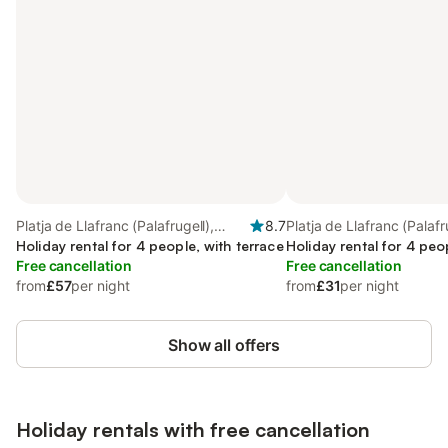
Platja de Llafranc (Palafrugell),
8.7
Platja de Llafranc (Palafr
Palafrugell
Holiday rental for 4 people, with terrace
Palafrugell
Holiday rental for 4 peo
Free cancellation
Free cancellation
from
£57
per night
from
£31
per night
Show all offers
Holiday rentals with free cancellation