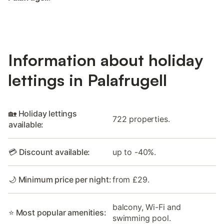
Information about holiday
lettings in Palafrugell
🏡 Holiday lettings
722 properties.
available:
💳 Discount available:
up to -40%.
🌙 Minimum price per night:
from £29.
balcony, Wi-Fi and
⭐ Most popular amenities:
swimming pool.