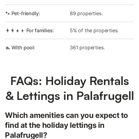
🐾 Pet-friendly:
89 properties.
👩‍👩‍👧‍👦 For families:
5% of the properties.
🏊 With pool:
361 properties.
FAQs: Holiday Rentals
& Lettings in Palafrugell
Which amenities can you expect to
find at the holiday lettings in
Palafrugell?