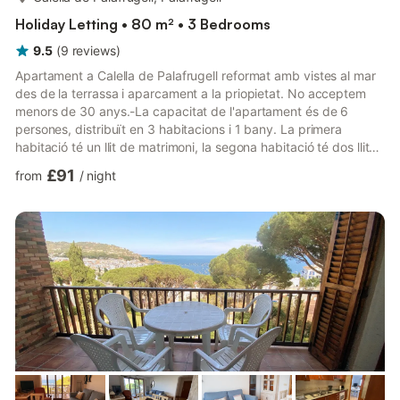
Holiday Letting • 80 m² • 3 Bedrooms
9.5
(
9
reviews
)
Apartament a Calella de Palafrugell reformat amb vistes al mar
des de la terrassa i aparcament a la priopietat. No acceptem
menors de 30 anys.-La capacitat de l'apartament és de 6
persones, distribuït en 3 habitacions i 1 bany. La primera
habitació té un llit de matrimoni, la segona habitació té dos llits
individuals, i la tercera habitació té dos llits individuals i una
£91
from
/
night
butaca. Totes elles tenen armari i llum exterior. Hi ha un lavabo
amb banyera dutxa i fregamans, i una altra habitación
separada amb el vàter.El menjador i la sala d'estar són un espai
compartit. La sala d'estar disposa de ...