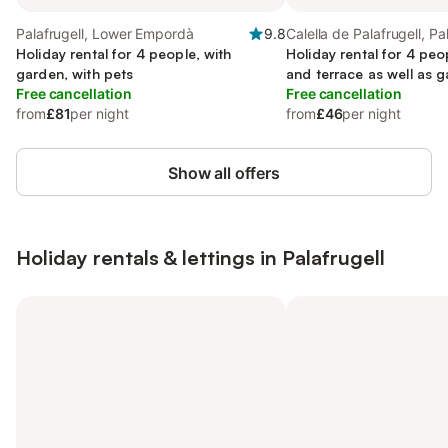
Palafrugell, Lower Empordà
9.8
Calella de Palafrugell, Pa
Holiday rental for 4 people, with
Holiday rental for 4 peo
garden, with pets
and terrace as well as 
Free cancellation
Free cancellation
from
£81
per night
from
£46
per night
Show all offers
Holiday rentals & lettings in Palafrugell