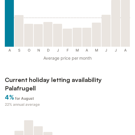
A
S
O
N
D
J
F
M
A
M
J
J
A
Average price per month
Current holiday letting availability
Palafrugell
4%
for August
22%
annual average