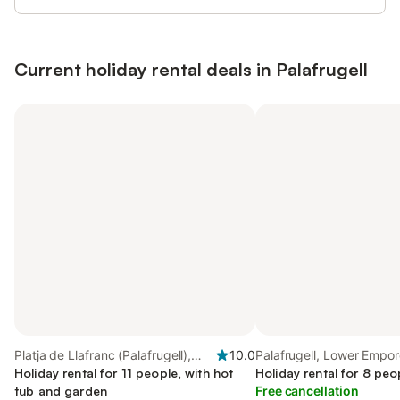
Current holiday rental deals in Palafrugell
Platja de Llafranc (Palafrugell),
10.0
Palafrugell, Lower Empo
Palafrugell
Holiday rental for 11 people, with hot
Holiday rental for 8 peo
tub and garden
Free cancellation