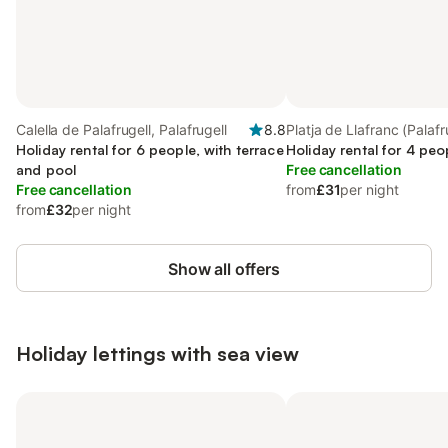
Calella de Palafrugell, Palafrugell
8.8
Platja de Llafranc (Palafr
Holiday rental for 6 people, with terrace
Palafrugell
Holiday rental for 4 peo
and pool
Free cancellation
Free cancellation
from
£31
per night
from
£32
per night
Show all offers
Holiday lettings with sea view