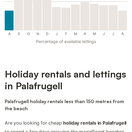
A
S
O
N
D
J
F
M
A
M
J
J
A
Percentage of available lettings
Holiday rentals and lettings
in Palafrugell
Palafrugell holiday rentals less than 150 metres from
the beach
Are you looking for cheap
holiday rentals in Palafrugell
to spend a few days enjoying the magnificent beaches